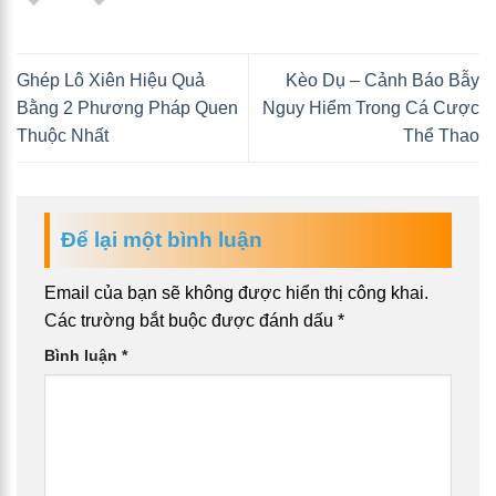
Ghép Lô Xiên Hiệu Quả
Kèo Dụ – Cảnh Báo Bẫy
Bằng 2 Phương Pháp Quen
Nguy Hiểm Trong Cá Cược
Thuộc Nhất
Thể Thao
Để lại một bình luận
Email của bạn sẽ không được hiển thị công khai.
Các trường bắt buộc được đánh dấu
*
Bình luận
*