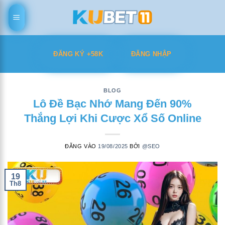
Bỏ
qua
nội
dung
ĐĂNG KÝ +58K
ĐĂNG NHẬP
BLOG
Lô Đề Bạc Nhớ Mang Đến 90%
Thắng Lợi Khi Cược Xổ Số Online
ĐĂNG VÀO
19/08/2025
BỞI
@SEO
19
Th8