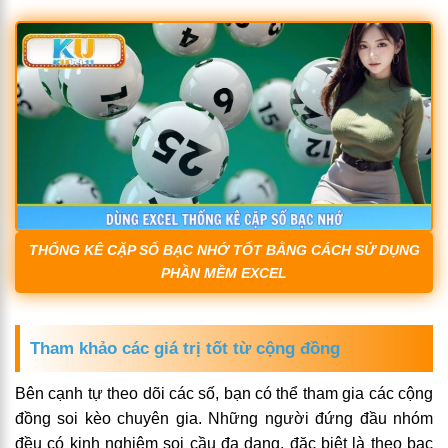
THỐNG KÊ CẶP SỐ BẠC NHỚ TỐT BẰNG CÁCH SỬ DỤNG
PHẦN MỀM EXCEL
Tham khảo các giá trị tốt từ cộng đồng
Bên cạnh tự theo dõi các số, bạn có thể tham gia các cộng
đồng soi kèo chuyên gia. Những người đứng đầu nhóm
đều có kinh nghiệm soi cầu đa dạng, đặc biệt là theo bạc