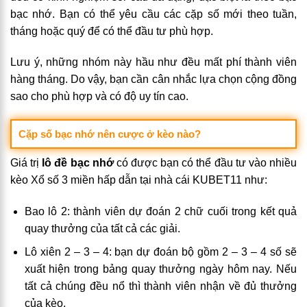
bạc nhớ. Bạn có thể yêu cầu các cặp số mới theo tuần,
tháng hoặc quý để có thể đầu tư phù hợp.
Lưu ý, những nhóm này hầu như đều mất phí thành viên
hàng tháng. Do vậy, bạn cần cân nhắc lựa chọn cộng đồng
sao cho phù hợp và có độ uy tín cao.
Cặp số bạc nhớ nên cược ở kèo nào?
Giá trị
lô đề bạc nhớ
có được bạn có thể đầu tư vào nhiều
kèo Xổ số 3 miền hấp dẫn tại nhà cái KUBET11 như:
Bao lô 2: thành viên dự đoán 2 chữ cuối trong kết quả
quay thưởng của tất cả các giải.
Lô xiên 2 – 3 – 4: bạn dự đoán bộ gồm 2 – 3 – 4 số sẽ
xuất hiện trong bảng quay thưởng ngày hôm nay. Nếu
tất cả chúng đều nổ thì thành viên nhận về đủ thưởng
của kèo.