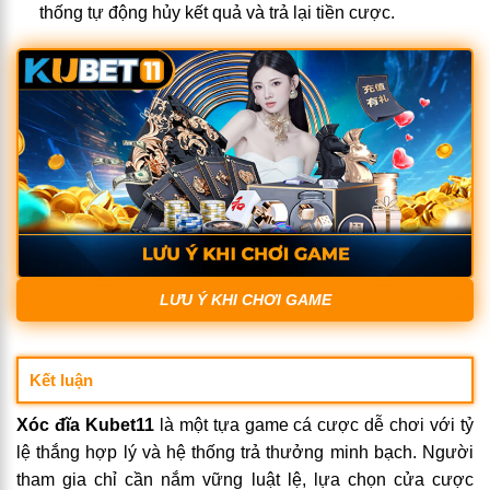
thống tự động hủy kết quả và trả lại tiền cược.
LƯU Ý KHI CHƠI GAME
Kết luận
Xóc đĩa Kubet11
là một tựa game cá cược dễ chơi với tỷ
lệ thắng hợp lý và hệ thống trả thưởng minh bạch. Người
tham gia chỉ cần nắm vững luật lệ, lựa chọn cửa cược