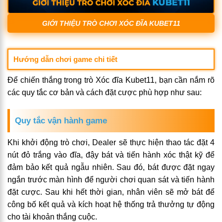
GIỚI THIỆU TRÒ CHƠI XÓC ĐĨA KUBET11
Hướng dẫn chơi game chi tiết
Để chiến thắng trong trò Xóc đĩa Kubet11, bạn cần nắm rõ
các quy tắc cơ bản và cách đặt cược phù hợp như sau:
Quy tắc vận hành game
Khi khởi động trò chơi, Dealer sẽ thực hiện thao tác đặt 4
nút đỏ trắng vào đĩa, đậy bát và tiến hành xóc thật kỹ để
đảm bảo kết quả ngẫu nhiên. Sau đó, bát được đặt ngay
ngắn trước màn hình để người chơi quan sát và tiến hành
đặt cược. Sau khi hết thời gian, nhân viên sẽ mở bát để
công bố kết quả và kích hoạt hệ thống trả thưởng tự động
cho tài khoản thắng cuộc.