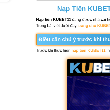
Nạp Tiền KUBET
Nạp tiền KUBET11
đang được nhà cái hỗ t
Trong bài viết dưới đây,
trang chủ KUBE
Điều cần chú ý trước khi t
Trước khi thực hiện
nạp tiền KUBET11
, 