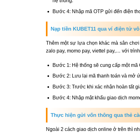
hệ thống.
Bước 4: Nhập mã OTP gửi đến điện thoạ
Nạp tiền KUBET11 qua ví điện tử vô 
Thêm một sự lựa chọn khác mà sân chơi m
zalo pay, momo pay, viettel pay,… với trìn
Bước 1: Hệ thống sẽ cung cấp một mã 
Bước 2: Lưu lại mã thanh toán và mở ứn
Bước 3: Trước khi xác nhận hoàn tất gia
Bước 4: Nhập mật khẩu giao dịch momo 
Thực hiện gửi vốn thông qua thẻ cà
Ngoài 2 cách giao dịch online ở trên thì n