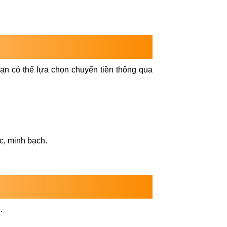
ạn có thể lựa chọn chuyển tiền thông qua
ác, minh bạch.
.