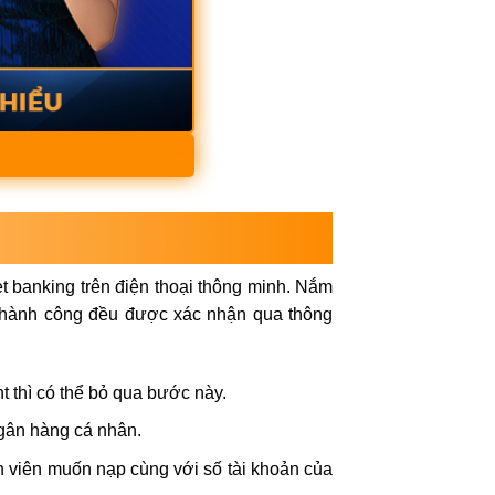
t banking trên điện thoại thông minh. Nắm
 thành công đều được xác nhận qua thông
t thì có thể bỏ qua bước này.
ngân hàng cá nhân.
h viên muốn nạp cùng với số tài khoản của