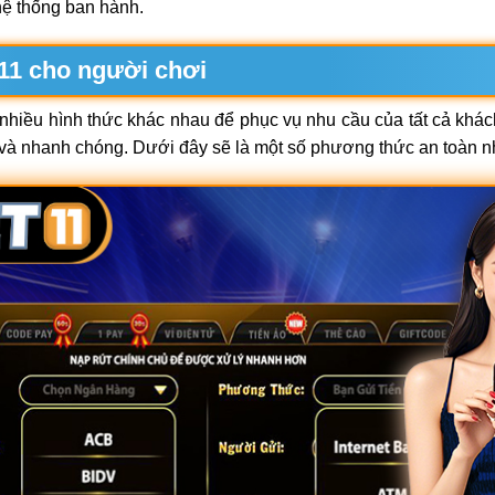
hệ thống ban hành.
11 cho người chơi
nhiều hình thức khác nhau để phục vụ nhu cầu của tất cả khách
 và nhanh chóng. Dưới đây sẽ là một số phương thức an toàn n