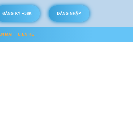
ĐĂNG KÝ +58K
ĐĂNG NHẬP
N MÃI
LIÊN HỆ